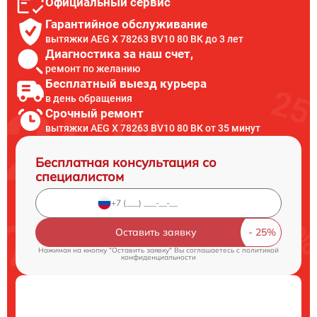
Официальный сервис
Гарантийное обслуживание
вытяжки AEG X 78263 BV10 80 BK до 3 лет
Диагностика за наш счет,
ремонт по желанию
Бесплатный выезд курьера
в день обращения
Срочный ремонт
вытяжки AEG X 78263 BV10 80 BK от 35 минут
Бесплатная консультация со
специалистом
Оставить заявку
Нажимая на кнопку "Оставить заявку" Вы соглашаетесь c
политикой
конфиденциальности