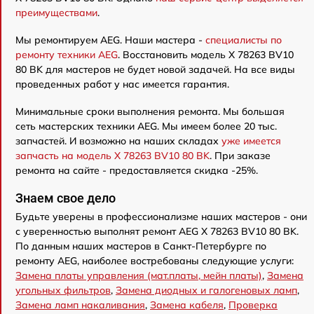
преимуществами
.
Мы ремонтируем AEG. Наши мастера -
специалисты по
ремонту техники AEG
. Восстановить модель X 78263 BV10
80 BK для мастеров не будет новой задачей. На все виды
проведенных работ у нас имеется гарантия.
Минимальные сроки выполнения ремонта. Мы большая
сеть мастерских техники AEG. Мы имеем более 20 тыс.
запчастей. И возможно на наших складах
уже имеется
запчасть на модель X 78263 BV10 80 BK
. При заказе
ремонта на сайте - предоставляется скидка -25%.
Знаем свое дело
Будьте уверены в профессионализме наших мастеров - они
с уверенностью выполнят ремонт AEG X 78263 BV10 80 BK.
По данным наших мастеров в Санкт-Петербурге по
ремонту AEG, наиболее востребованы следующие услуги:
Замена платы управления (мат.платы, мейн платы)
,
Замена
угольных фильтров
,
Замена диодных и галогеновых ламп
,
Замена ламп накаливания
,
Замена кабеля
,
Проверка