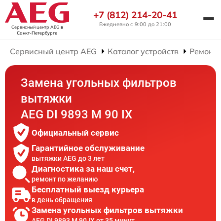
+7 (812) 214-20-41
Ежедневно с 9:00 до 21:00
Сервисный центр AEG
в
Санкт-Петербурге
Сервисный центр AEG
Каталог устройств
Ремонт
Замена угольных фильтров
вытяжки
AEG DI 9893 M 90 IX
Официальный сервис
Гарантийное обслуживание
вытяжки AEG до 3 лет
Диагностика за наш счет,
ремонт по желанию
Бесплатный выезд курьера
в день обращения
Замена угольных фильтров вытяжки
AEG DI 9893 M 90 IX от 35 минут