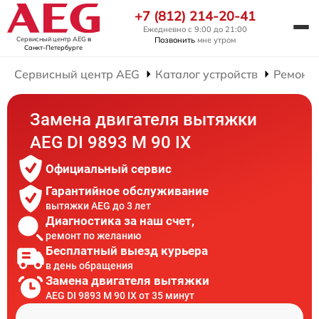
+7 (812) 214-20-41
Ежедневно с 9:00 до 21:00
Сервисный центр AEG
в
Позвонить
мне утром
Санкт-Петербурге
Сервисный центр AEG
Каталог устройств
Ремонт
Замена двигателя вытяжки
AEG DI 9893 M 90 IX
Официальный сервис
Гарантийное обслуживание
вытяжки AEG до 3 лет
Диагностика за наш счет,
ремонт по желанию
Бесплатный выезд курьера
в день обращения
Замена двигателя вытяжки
AEG DI 9893 M 90 IX от 35 минут