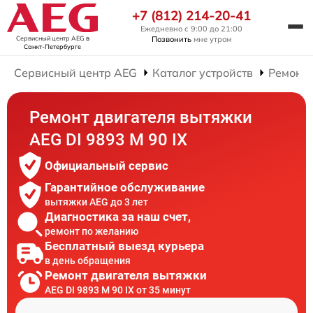
+7 (812) 214-20-41
Ежедневно с 9:00 до 21:00
Сервисный центр AEG
в
Позвонить
мне утром
Санкт-Петербурге
Сервисный центр AEG
Каталог устройств
Ремонт
Ремонт двигателя вытяжки
AEG DI 9893 M 90 IX
Официальный сервис
Гарантийное обслуживание
вытяжки AEG до 3 лет
Диагностика за наш счет,
ремонт по желанию
Бесплатный выезд курьера
в день обращения
Ремонт двигателя вытяжки
AEG DI 9893 M 90 IX от 35 минут