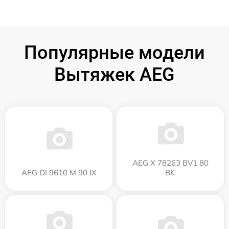
Популярные модели
Вытяжек AEG
AEG X 78263 BV1 80
AEG DI 9610 M 90 IX
BK