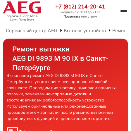
+7 (812) 214-20-41
Ежедневно с 9:00 до 21:00
Сервисный центр AEG
в
Позвонить
мне утром
Санкт-Петербурге
Сервисный центр AEG
Каталог устройств
Ремонт
Ремонт вытяжки
AEG DI 9893 M 90 IX в Санкт-
Петербурге
Выполняем ремонт AEG DI 9893 M 90 IX в Санкт-
Петербурге с устранением неисправностей любой
сложности. Проводим диагностику, выявляем причины
поломки, заменяем неисправные детали и
восстанавливаем работоспособность устройства.
Используем оригинальные или рекомендованные
производителем запчасти, после ремонта выполняем
проверку всех функций и предоставляем гарантию.