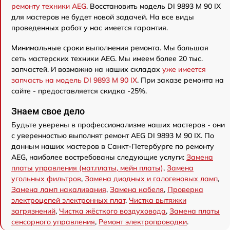
ремонту техники AEG
. Восстановить модель DI 9893 M 90 IX
для мастеров не будет новой задачей. На все виды
проведенных работ у нас имеется гарантия.
Минимальные сроки выполнения ремонта. Мы большая
сеть мастерских техники AEG. Мы имеем более 20 тыс.
запчастей. И возможно на наших складах
уже имеется
запчасть на модель DI 9893 M 90 IX
. При заказе ремонта на
сайте - предоставляется скидка -25%.
Знаем свое дело
Будьте уверены в профессионализме наших мастеров - они
с уверенностью выполнят ремонт AEG DI 9893 M 90 IX. По
данным наших мастеров в Санкт-Петербурге по ремонту
AEG, наиболее востребованы следующие услуги:
Замена
платы управления (мат.платы, мейн платы)
,
Замена
угольных фильтров
,
Замена диодных и галогеновых ламп
,
Замена ламп накаливания
,
Замена кабеля
,
Проверка
электроцепей электронных плат
,
Чистка вытяжки
загрязнений
,
Чистка жёсткого воздуховода
,
Замена платы
сенсорного управления
,
Ремонт электропроводки
.