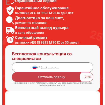
Официальный сервис
Гарантийное обслуживание
вытяжки AEG DI 9893 M 90 IX до 3 лет
Диагностика за наш счет,
ремонт по желанию
Бесплатный выезд курьера
в день обращения
Срочный ремонт
вытяжки AEG DI 9893 M 90 IX от 35 минут
Бесплатная консультация со
специалистом
Оставить заявку
Нажимая на кнопку "Оставить заявку" Вы соглашаетесь c
политикой
конфиденциальности