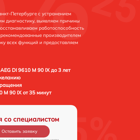
анкт-Петербурге с устранением
м диагностику, выявляем причины
восстанавливаем работоспособность
и рекомендованные производителем
рку всех функций и предоставляем
AEG DI 9610 M 90 IX до 3 лет
 желанию
бращения
 M 90 IX от 35 минут
я со специалистом
Оставить заявку
есь c
политикой конфиденциальности