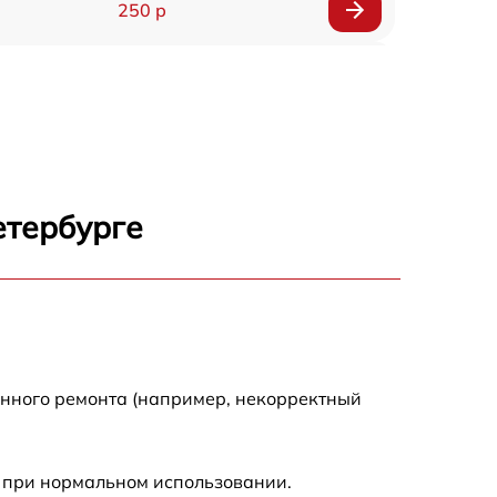
250 р
750 р
920 р
1290 р
етербурге
550 р
1790 р
550 р
енного ремонта (например, некорректный
1990 р
 при нормальном использовании.