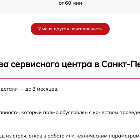
от 60 мин
M
от 60 мин
У меня другая неисправность
M
от 60 мин
от 60 мин
ва сервисного центра в Санкт-П
от 60 мин
 детали — до 3 месяцев.
от 60 мин
от 60 мин
авности, который прямо обусловлен с качеством провед
от 60 мин
из строя, отказ в работе или техническим параметрам