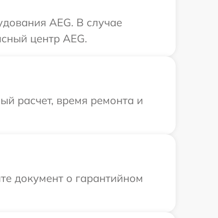
удования AEG. В случае
исный центр AEG.
й расчет, время ремонта и
те документ о гарантийном