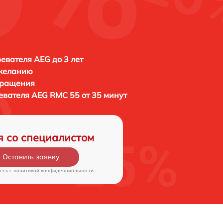
евателя AEG до 3 лет
 желанию
бращения
евателя
AEG RMC 55 от 35 минут
я со специалистом
Оставить заявку
есь c
политикой конфиденциальности