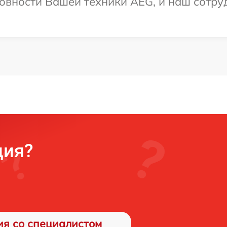
овности Вашей техники AEG, и наш сотруд
ция?
ия со специалистом