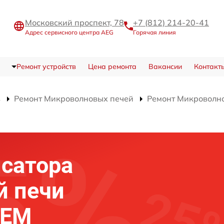
Московский проспект, 78
+7 (812) 214-20-41
Адрес сервисного центра AEG
Горячая линия
Ремонт устройств
Цена ремонта
Вакансии
Контакт
в
Ремонт Микроволновых печей
Ремонт Микроволн
сатора
й печи
 EM