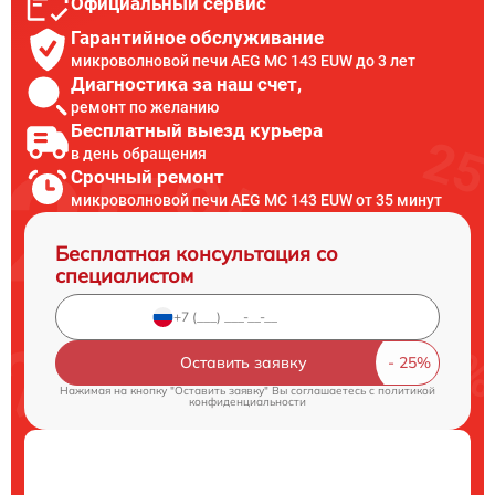
Официальный сервис
Гарантийное обслуживание
микроволновой печи AEG MC 143 EUW до 3 лет
Диагностика за наш счет,
ремонт по желанию
Бесплатный выезд курьера
в день обращения
Срочный ремонт
микроволновой печи AEG MC 143 EUW от 35 минут
Бесплатная консультация со
специалистом
Оставить заявку
Нажимая на кнопку "Оставить заявку" Вы соглашаетесь c
политикой
конфиденциальности