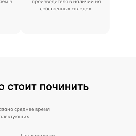
яем в
производителя в наличии на
собственных складах.
о стоит починить
казано среднее время
мплектующих
Цена ремонта