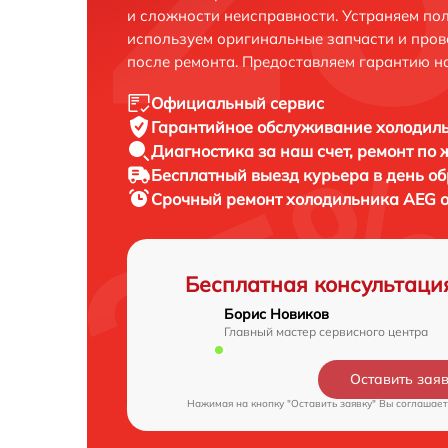
и сложности неисправности. Устраняем по
используем оригинальные запчасти и пров
после ремонта. Предоставляем гарантию н
Официальный сервис
Гарантийное обслуживание
холодиль
Диагностика за наш счет,
ремонт по
Бесплатный выезд курьера
в день о
Срочный ремонт
холодильника AEG о
Бесплатная консультаци
Борис Новиков
Главный мастер сервисного центра
Оставить зая
Нажимая на кнопку "Оставить заявку" Вы соглашает