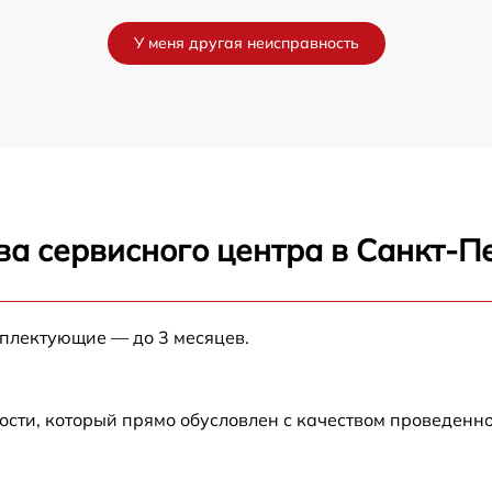
от 60 мин
У меня другая неисправность
от 60 мин
от 60 мин
от 60 мин
ва сервисного центра в Санкт-П
от 60 мин
от 60 мин
мплектующие — до 3 месяцев.
от 60 мин
ости, который прямо обусловлен с качеством проведенн
от 60 мин