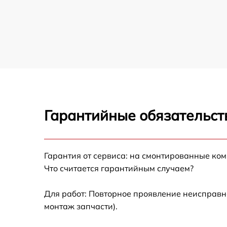
Ремонт/замена датчика температуры
холодильника AEG
Замена термостата холодильника AEG
Замена усилителей холодильника AEG
Замена таймера холодильника AEG
Гарантийные обязательст
Замена электросхемы холодильника AEG
Ремонт испарителя холодильника AEG
Гарантия от сервиса: на смонтированные ко
Что считается гарантийным случаем?
Устранение засора трубопровода
холодильника AEG
Для работ: Повторное проявление неисправн
Ремонт датчика морозильного отделения
монтаж запчасти).
холодильника AEG