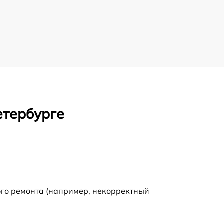
650 р
500 р
650 р
710 р
етербурге
590 р
650 р
800 р
ого ремонта (например, некорректный
450 р