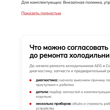
Прочистка дренажной системы
Для комплектующих: Внезапная поломка, утр
холодильника AEG
Показать полностью
Перевешивание дверей холодильника AEG
Замена трубопровода холодильника AEG
Замена ТЭН холодильника AEG
Что можно согласовать
до ремонта холодильни
Замена фильтра осушителя холодильника
AEG
До начала ремонта холодильников AEG в Са
Замена нагревателя испарителя
диагностику, запчасти и предварительный р
холодильника AEG
диагностика:
сначала выясняем причину по
приступаем к работам
детали:
подбор запчастей и комплектующих
отдельно
несколько приборов:
объём и стоимость ра
устройству