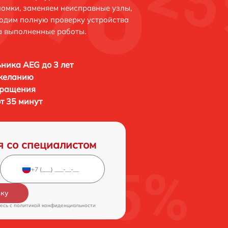
ломки, заменяем неисправные узлы,
одим полную проверку устройства
а выполненные работы.
ника AEG до 3 лет
 желанию
бращения
т 35 минут
я со специалистом
вку
есь c
политикой конфиденциальности