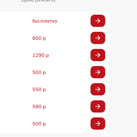
бесплатно
600 р
1290 р
500 р
550 р
590 р
500 р