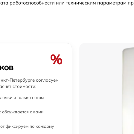
ата работоспособности или техническим параметрам пр
от 60 мин
от 60 мин
от 60 мин
от 60 мин
%
ков
от 60 мин
нкт-Петербурге согласуем
асчёт стоимости:
от 60 мин
ломки и только потом
 обсуждается с вами
бот фиксируем по каждому