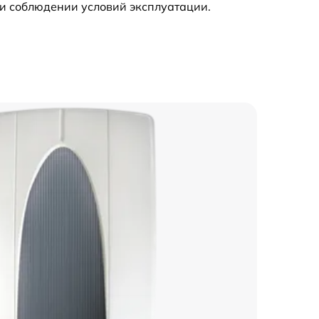
и соблюдении условий эксплуатации.
890 р
750 р
1400 р
500 р
500 р
550 р