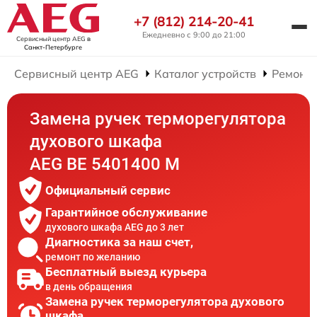
+7 (812) 214-20-41
Ежедневно с 9:00 до 21:00
Сервисный центр AEG
в
Санкт-Петербурге
Сервисный центр AEG
Каталог устройств
Ремонт
Замена ручек терморегулятора
духового шкафа
AEG BE 5401400 M
Официальный сервис
Гарантийное обслуживание
духового шкафа AEG до 3 лет
Диагностика за наш счет,
ремонт по желанию
Бесплатный выезд курьера
в день обращения
Замена ручек терморегулятора духового
шкафа