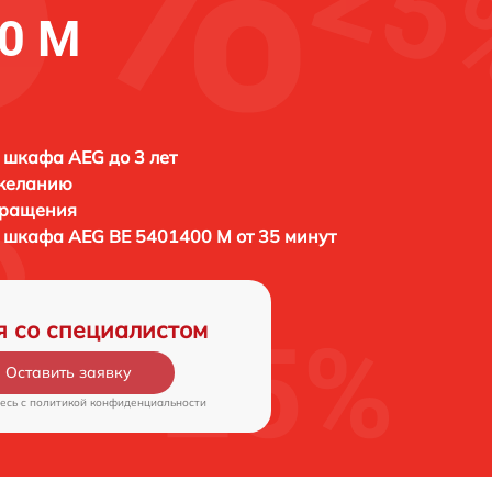
0 M
 шкафа AEG до 3 лет
 желанию
бращения
о шкафа
AEG BE 5401400 M от 35 минут
я со специалистом
Оставить заявку
есь c
политикой конфиденциальности