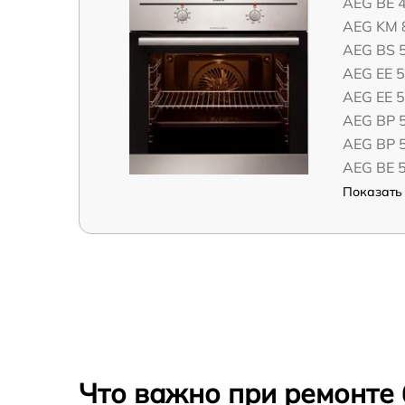
AEG BE 
AEG KM 
AEG BS 
AEG EE 
AEG EE 
AEG BP 
AEG BP 
AEG BE 
Показать 
Что важно при ремонте