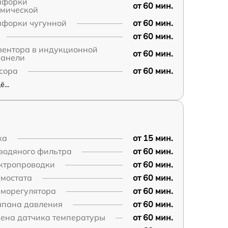
нфорки
от 60 мин.
амической
нфорки чугунной
от 60 мин.
от 60 мин.
вентора в индукционной
от 60 мин.
панели
сора
от 60 мин.
...
ка
от 15 мин.
водяного фильтра
от 60 мин.
ектропроводки
от 60 мин.
рмостата
от 60 мин.
рморегулятора
от 60 мин.
апана давления
от 60 мин.
мена датчика температуры
от 60 мин.