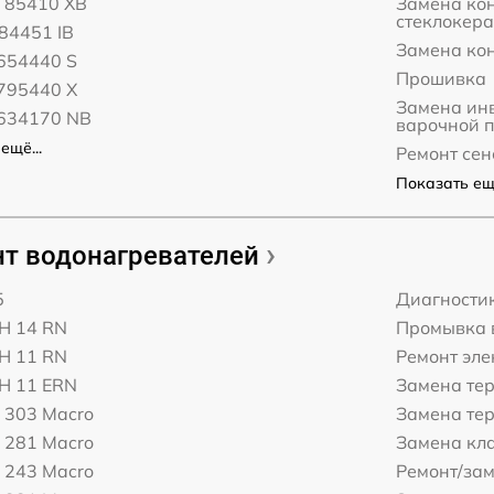
 85410 XB
Замена ко
стеклокер
84451 IB
Замена ко
654440 S
Прошивка
795440 X
Замена ин
634170 NB
варочной 
ещё...
Ремонт сен
Показать ещё
т водонагревателей
5
Диагности
H 14 RN
Промывка 
H 11 RN
Ремонт эл
H 11 ERN
Замена те
 303 Macro
Замена те
 281 Macro
Замена кл
 243 Macro
Ремонт/за