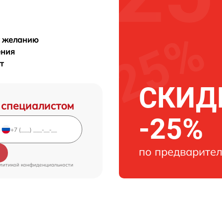
у желанию
ения
т
СКИДК
 специалистом
-25%
по предварител
литикой конфиденциальности