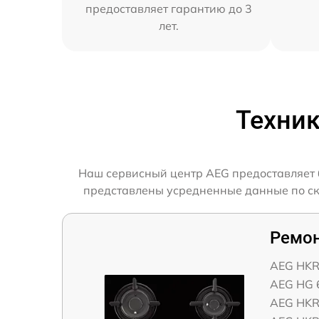
предоставляет гарантию до 3
лет.
Техник
Наш сервисный центр AEG предоставляет б
представлены усредненные данные по ско
Ремон
AEG HKR
AEG HG 
AEG HKR