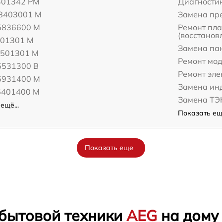
401342 PM
Диагности
8403001 M
Замена пр
5836600 M
Ремонт пл
(восстанов
501301 M
Замена па
5501301 M
Ремонт мо
5531300 B
Ремонт эл
5931400 M
Замена ин
5401400 M
Замена ТЭ
ещё...
Показать ещё
Показать еще
 бытовой техники
AEG
на дому