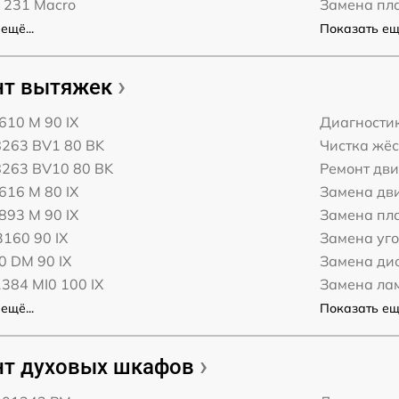
 231 Macro
Замена пл
ещё...
Показать ещё
нт вытяжек
610 M 90 IX
Диагности
8263 BV1 80 BK
Чистка жёс
8263 BV10 80 BK
Ремонт дви
616 M 80 IX
Замена дв
893 M 90 IX
Замена пл
160 90 IX
Замена уг
0 DM 90 IX
Замена ди
384 MI0 100 IX
Замена ла
ещё...
Показать ещё
т духовых шкафов