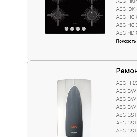
AEG HKP
AEG IDK 
AEG HG 
AEG HG 
AEG HD 
Показать 
Ремон
AEG H 1
AEG GW
AEG GW
AEG GW
AEG GST
AEG GST
AEG GST